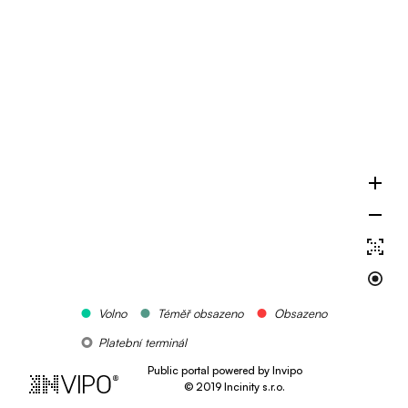
Volno
Téměř obsazeno
Obsazeno
Platební terminál
Public portal powered by Invipo
©
2019
Incinity s.r.o.